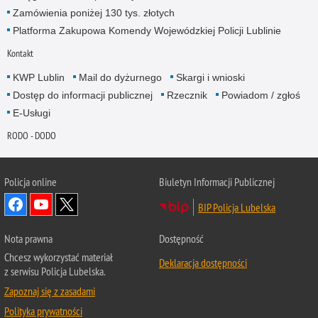
Zamówienia poniżej 130 tys. złotych
Platforma Zakupowa Komendy Wojewódzkiej Policji Lublinie
Kontakt
KWP Lublin
Mail do dyżurnego
Skargi i wnioski
Dostęp do informacji publicznej
Rzecznik
Powiadom / zgłoś
E-Usługi
RODO - DODO
Policja online
Biuletyn Informacji Publicznej
BIP Policja Lubelska
Nota prawna
Dostępność
Chcesz wykorzystać materiał
Deklaracja dostępności
z serwisu Policja Lubelska.
Zapoznaj się z zasadami
Polityka prywatności