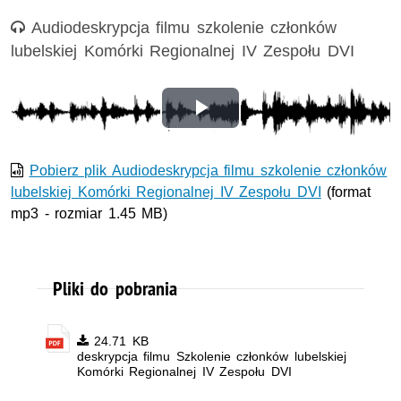
Nagranie audio
Audiodeskrypcja filmu szkolenie członków
lubelskiej Komórki Regionalnej IV Zespołu DVI
Odtwórz
wideo
Pobierz plik Audiodeskrypcja filmu szkolenie członków
lubelskiej Komórki Regionalnej IV Zespołu DVI
(format
mp3 - rozmiar 1.45 MB)
Pliki do pobrania
24.71 KB
deskrypcja filmu Szkolenie członków lubelskiej
Komórki Regionalnej IV Zespołu DVI