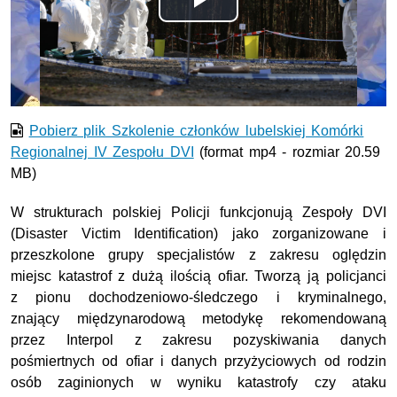
Odtwórz
wideo
Pobierz plik Szkolenie członków lubelskiej Komórki
Regionalnej IV Zespołu DVI
(format mp4 - rozmiar 20.59
MB)
W strukturach polskiej Policji funkcjonują Zespoły DVI
(Disaster Victim Identification) jako zorganizowane i
przeszkolone grupy specjalistów z zakresu oględzin
miejsc katastrof z dużą ilością ofiar. Tworzą ją policjanci
z pionu dochodzeniowo-śledczego i kryminalnego,
znający międzynarodową metodykę rekomendowaną
przez Interpol z zakresu pozyskiwania danych
pośmiertnych od ofiar i danych przyżyciowych od rodzin
osób zaginionych w wyniku katastrofy czy ataku