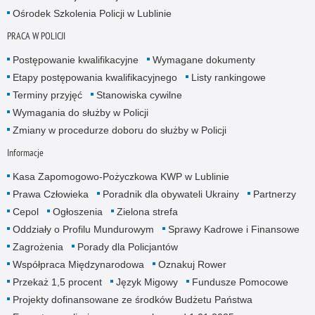
Ośrodek Szkolenia Policji w Lublinie
PRACA W POLICJI
Postępowanie kwalifikacyjne
Wymagane dokumenty
Etapy postępowania kwalifikacyjnego
Listy rankingowe
Terminy przyjęć
Stanowiska cywilne
Wymagania do służby w Policji
Zmiany w procedurze doboru do służby w Policji
Informacje
Kasa Zapomogowo-Pożyczkowa KWP w Lublinie
Prawa Człowieka
Poradnik dla obywateli Ukrainy
Partnerzy
Cepol
Ogłoszenia
Zielona strefa
Oddziały o Profilu Mundurowym
Sprawy Kadrowe i Finansowe
Zagrożenia
Porady dla Policjantów
Współpraca Międzynarodowa
Oznakuj Rower
Przekaż 1,5 procent
Język Migowy
Fundusze Pomocowe
Projekty dofinansowane ze środków Budżetu Państwa