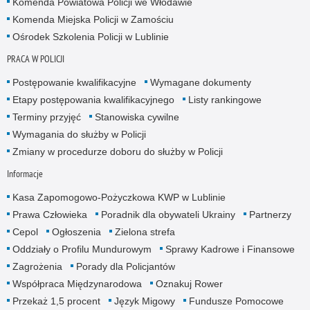
Komenda Powiatowa Policji we Włodawie
Komenda Miejska Policji w Zamościu
Ośrodek Szkolenia Policji w Lublinie
PRACA W POLICJI
Postępowanie kwalifikacyjne
Wymagane dokumenty
Etapy postępowania kwalifikacyjnego
Listy rankingowe
Terminy przyjęć
Stanowiska cywilne
Wymagania do służby w Policji
Zmiany w procedurze doboru do służby w Policji
Informacje
Kasa Zapomogowo-Pożyczkowa KWP w Lublinie
Prawa Człowieka
Poradnik dla obywateli Ukrainy
Partnerzy
Cepol
Ogłoszenia
Zielona strefa
Oddziały o Profilu Mundurowym
Sprawy Kadrowe i Finansowe
Zagrożenia
Porady dla Policjantów
Współpraca Międzynarodowa
Oznakuj Rower
Przekaż 1,5 procent
Język Migowy
Fundusze Pomocowe