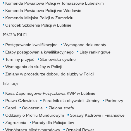
Komenda Powiatowa Policji w Tomaszowie Lubelskim
Komenda Powiatowa Policji we Włodawie
Komenda Miejska Policji w Zamościu
Ośrodek Szkolenia Policji w Lublinie
PRACA W POLICJI
Postępowanie kwalifikacyjne
Wymagane dokumenty
Etapy postępowania kwalifikacyjnego
Listy rankingowe
Terminy przyjęć
Stanowiska cywilne
Wymagania do służby w Policji
Zmiany w procedurze doboru do służby w Policji
Informacje
Kasa Zapomogowo-Pożyczkowa KWP w Lublinie
Prawa Człowieka
Poradnik dla obywateli Ukrainy
Partnerzy
Cepol
Ogłoszenia
Zielona strefa
Oddziały o Profilu Mundurowym
Sprawy Kadrowe i Finansowe
Zagrożenia
Porady dla Policjantów
Współpraca Międzynarodowa
Oznakuj Rower