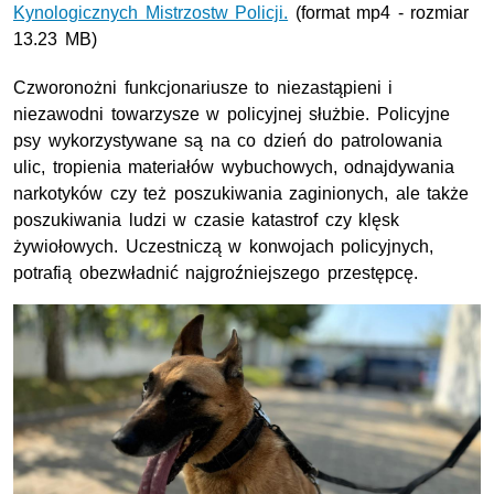
Kynologicznych Mistrzostw Policji.
(format mp4 - rozmiar
13.23 MB)
Czworonożni funkcjonariusze to niezastąpieni i
niezawodni towarzysze w policyjnej służbie. Policyjne
psy wykorzystywane są na co dzień do patrolowania
ulic, tropienia materiałów wybuchowych, odnajdywania
narkotyków czy też poszukiwania zaginionych, ale także
poszukiwania ludzi w czasie katastrof czy klęsk
żywiołowych. Uczestniczą w konwojach policyjnych,
potrafią obezwładnić najgroźniejszego przestępcę.