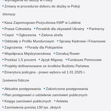
Wymagania do służby w Policji
Zmiany w procedurze doboru do służby w Policji
Informacje
Kasa Zapomogowo-Pożyczkowa KWP w Lublinie
Prawa Człowieka
Poradnik dla obywateli Ukrainy
Partnerzy
Cepol
Ogłoszenia
Zielona strefa
Oddziały o Profilu Mundurowym
Sprawy Kadrowe i Finansowe
Zagrożenia
Porady dla Policjantów
Współpraca Międzynarodowa
Oznakuj Rower
Przekaż 1,5 procent
Język Migowy
Fundusze Pomocowe
Projekty dofinansowane ze środków Budżetu Państwa
Emerytura policyjna - prawo wyboru od 1.01.2025 r.
Zamówienia Publiczne
Aktualne postępowania
Zakończone postępowania
Plan postępowań o udzielenie zamówień publicznych
Księga zamówień publicznych
Ankieta
Zamówienia poniżej 130 tys. złotych