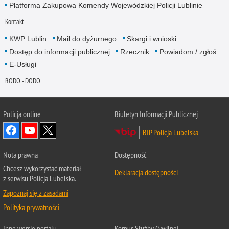
Platforma Zakupowa Komendy Wojewódzkiej Policji Lublinie
Kontakt
KWP Lublin
Mail do dyżurnego
Skargi i wnioski
Dostęp do informacji publicznej
Rzecznik
Powiadom / zgłoś
E-Usługi
RODO - DODO
Policja online
Biuletyn Informacji Publicznej
BIP Policja Lubelska
Nota prawna
Dostępność
Chcesz wykorzystać materiał
Deklaracja dostępności
z serwisu Policja Lubelska.
Zapoznaj się z zasadami
Polityka prywatności
Inne wersje portalu
Korpus Służby Cywilnej