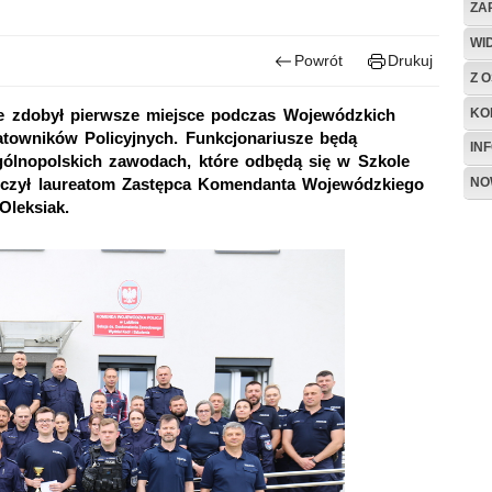
ZA
WI
Powrót
Drukuj
Z O
KO
nie zdobył pierwsze miejsce podczas Wojewódzkich
towników Policyjnych. Funkcjonariusze będą
IN
ogólnopolskich zawodach, które odbędą się w Szkole
NO
ręczył laureatom Zastępca Komendanta Wojewódzkiego
Oleksiak.