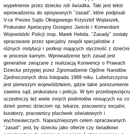
wypełnienie przez dziecko roli świadka. Taki jest tekst
wprowadzenia do opisywanych "zasad", które podpisali
V-ce Prezes Sądu Okręgowego Krzysztof Wojtaszek,
Prokurator Apelacyjny Grzegorz Janicki i Komendant
Wojewódzki Policji insp. Marek Hebda. "Zasady" zostały
opracowane przez specjalny zespół specjalistów z
różnych instytucji i profesji mających styczność z dziećmi
w procesie karnym. Wprowadzenie tych zasad jest
generalnie związane z realizacją Konwencji o Prawach
Dziecka przyjętej przez Zgromadzenie Ogólne Narodów
Zjednoczonych dnia listopada 1989 roku. Lubelszczyzna
jest pierwszym województwem, gdzie takie porozumienie
zawiera sąd, prokuratura i policja. W tym przedsięwzięciu
uczestniczy też wiele innych podmiotów niosących na co
dzień pomoc dzieciom np. lekarze, pracownicy socjalni,
kuratorzy, pracownicy placówek oświatowych i
wychowawczych. Najważniejszym celem opracowanych
"zasad": jest, by dziecku jako ofierze czy świadkowi