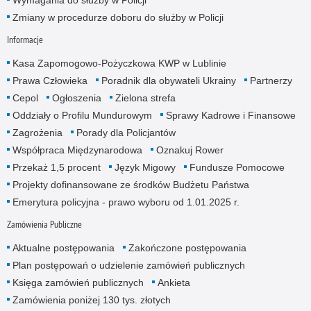
Wymagania do służby w Policji
Zmiany w procedurze doboru do służby w Policji
Informacje
Kasa Zapomogowo-Pożyczkowa KWP w Lublinie
Prawa Człowieka
Poradnik dla obywateli Ukrainy
Partnerzy
Cepol
Ogłoszenia
Zielona strefa
Oddziały o Profilu Mundurowym
Sprawy Kadrowe i Finansowe
Zagrożenia
Porady dla Policjantów
Współpraca Międzynarodowa
Oznakuj Rower
Przekaż 1,5 procent
Język Migowy
Fundusze Pomocowe
Projekty dofinansowane ze środków Budżetu Państwa
Emerytura policyjna - prawo wyboru od 1.01.2025 r.
Zamówienia Publiczne
Aktualne postępowania
Zakończone postępowania
Plan postępowań o udzielenie zamówień publicznych
Księga zamówień publicznych
Ankieta
Zamówienia poniżej 130 tys. złotych