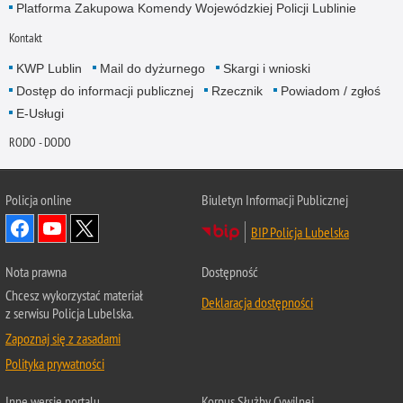
Platforma Zakupowa Komendy Wojewódzkiej Policji Lublinie
Kontakt
KWP Lublin
Mail do dyżurnego
Skargi i wnioski
Dostęp do informacji publicznej
Rzecznik
Powiadom / zgłoś
E-Usługi
RODO - DODO
Policja online
Biuletyn Informacji Publicznej
BIP Policja Lubelska
Nota prawna
Dostępność
Chcesz wykorzystać materiał
Deklaracja dostępności
z serwisu Policja Lubelska.
Zapoznaj się z zasadami
Polityka prywatności
Inne wersje portalu
Korpus Służby Cywilnej