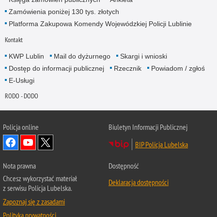
Zamówienia poniżej 130 tys. złotych
Platforma Zakupowa Komendy Wojewódzkiej Policji Lublinie
Kontakt
KWP Lublin
Mail do dyżurnego
Skargi i wnioski
Dostęp do informacji publicznej
Rzecznik
Powiadom / zgłoś
E-Usługi
RODO - DODO
Policja online
Biuletyn Informacji Publicznej
BIP Policja Lubelska
Nota prawna
Dostępność
Chcesz wykorzystać materiał
Deklaracja dostępności
z serwisu Policja Lubelska.
Zapoznaj się z zasadami
Polityka prywatności