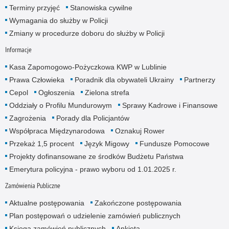
Terminy przyjęć
Stanowiska cywilne
Wymagania do służby w Policji
Zmiany w procedurze doboru do służby w Policji
Informacje
Kasa Zapomogowo-Pożyczkowa KWP w Lublinie
Prawa Człowieka
Poradnik dla obywateli Ukrainy
Partnerzy
Cepol
Ogłoszenia
Zielona strefa
Oddziały o Profilu Mundurowym
Sprawy Kadrowe i Finansowe
Zagrożenia
Porady dla Policjantów
Współpraca Międzynarodowa
Oznakuj Rower
Przekaż 1,5 procent
Język Migowy
Fundusze Pomocowe
Projekty dofinansowane ze środków Budżetu Państwa
Emerytura policyjna - prawo wyboru od 1.01.2025 r.
Zamówienia Publiczne
Aktualne postępowania
Zakończone postępowania
Plan postępowań o udzielenie zamówień publicznych
Księga zamówień publicznych
Ankieta