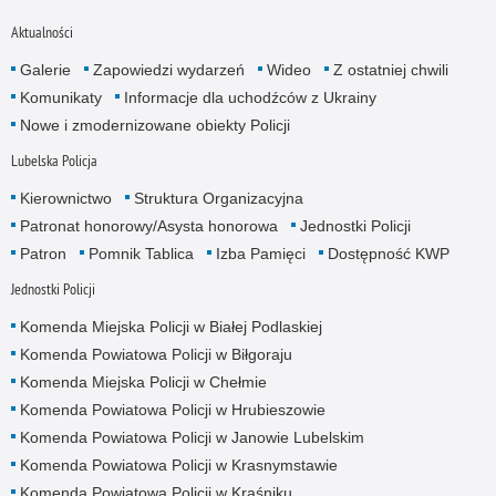
Aktualności
Galerie
Zapowiedzi wydarzeń
Wideo
Z ostatniej chwili
Komunikaty
Informacje dla uchodźców z Ukrainy
Nowe i zmodernizowane obiekty Policji
Lubelska Policja
Kierownictwo
Struktura Organizacyjna
Patronat honorowy/Asysta honorowa
Jednostki Policji
Patron
Pomnik Tablica
Izba Pamięci
Dostępność KWP
Jednostki Policji
Komenda Miejska Policji w Białej Podlaskiej
Komenda Powiatowa Policji w Biłgoraju
Komenda Miejska Policji w Chełmie
Komenda Powiatowa Policji w Hrubieszowie
Komenda Powiatowa Policji w Janowie Lubelskim
Komenda Powiatowa Policji w Krasnymstawie
Komenda Powiatowa Policji w Kraśniku