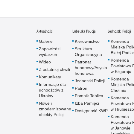
Aktualności
Lubelska Policja
Jednostki Policji
Galerie
Kierownictwo
Komenda
Miejska Polic
Zapowiedzi
Struktura
Białej Podlas
wydarzeń
Organizacyjna
Komenda
Wideo
Patronat
Powiatowa Po
honorowy/Asysta
Z ostatniej chwili
w Biłgoraju
honorowa
Komunikaty
Komenda
Jednostki Policji
Informacje dla
Miejska Polic
Patron
uchodźców z
Chełmie
Ukrainy
Pomnik Tablica
Komenda
Nowe i
Izba Pamięci
Powiatowa Po
zmodernizowane
w Hrubieszo
Dostępność KWP
obiekty Policji
Komenda
Powiatowa Po
w Janowie
Lubelskim