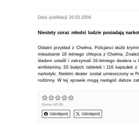
Data publikacji 26.02.2004
Niestety coraz młodsi ludzie posiadają narkot
Ostatni przykład z Chełma. Policjanci służb krym
mieszkanie 18 letniego chłopca z Chełma. Znale
śladem ustalili i zatrzymali 16-letniego dealera 
amfetaminy, 55 białych tabletek i 116 kapsułek z
narkotyki. Nieletni dealer został umieszczony w
rodzinny. W tej sprawie mogą nastąpić dalsze za
Ocena: 0/5 (0)
Udostępnij
Udostępnij