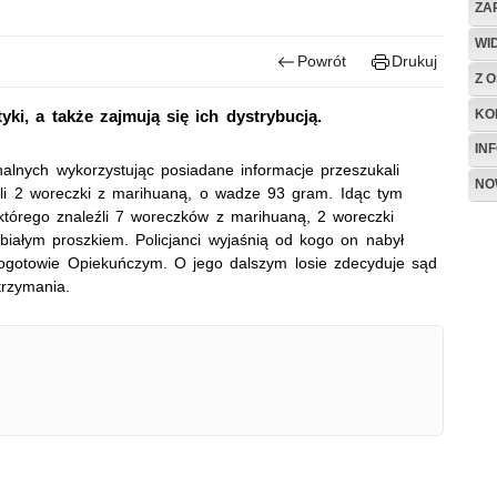
ZA
WI
Powrót
Drukuj
Z O
KO
yki, a także zajmują się ich dystrybucją.
IN
inalnych wykorzystując posiadane informacje przeszukali
NO
źli 2 woreczki z marihuaną, o wadze 93 gram. Idąc tym
u którego znaleźli 7 woreczków z marihuaną, 2 woreczki
 białym proszkiem. Policjanci wyjaśnią od kogo on nabył
 Pogotowie Opiekuńczym. O jego dalszym losie zdecyduje sąd
trzymania.