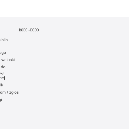
RODO - DODO
blin
ego
i wnioski
 do
cji
nej
ik
om / zgłoś
gi