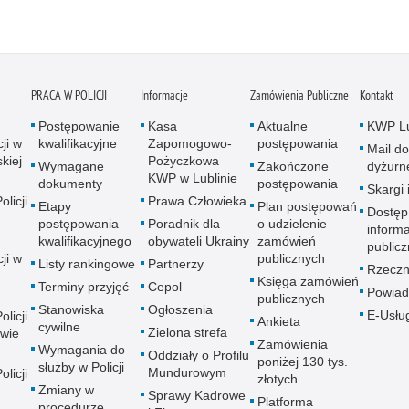
PRACA W POLICJI
Informacje
Zamówienia Publiczne
Kontakt
Postępowanie
Kasa
Aktualne
KWP Lu
ji w
kwalifikacyjne
Zapomogowo-
postępowania
Mail do
kiej
Pożyczkowa
Wymagane
Zakończone
dyżurn
KWP w Lublinie
dokumenty
postępowania
Skargi 
licji
Prawa Człowieka
Etapy
Plan postępowań
Dostęp
postępowania
Poradnik dla
o udzielenie
informa
kwalifikacyjnego
obywateli Ukrainy
zamówień
publicz
ji w
publicznych
Listy rankingowe
Partnerzy
Rzeczn
Księga zamówień
Terminy przyjęć
Cepol
Powiad
publicznych
Stanowiska
Ogłoszenia
E-Usłu
licji
Ankieta
cywilne
Zielona strefa
wie
Zamówienia
Wymagania do
Oddziały o Profilu
poniżej 130 tys.
służby w Policji
Mundurowym
licji
złotych
Zmiany w
Sprawy Kadrowe
Platforma
procedurze