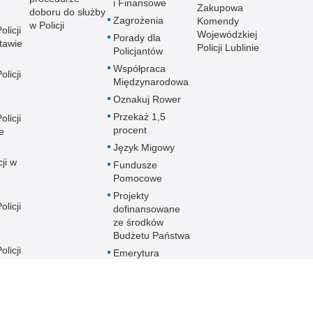
i Finansowe
Zakupowa
doboru do służby
Zagrożenia
Komendy
w Policji
licji
Wojewódzkiej
Porady dla
tawie
Policji Lublinie
Policjantów
Współpraca
licji
Międzynarodowa
Oznakuj Rower
Przekaż 1,5
licji
procent
e
Język Migowy
ji w
Fundusze
Pomocowe
Projekty
licji
dofinansowane
ze środków
Budżetu Państwa
licji
Emerytura
policyjna - prawo
wyboru od
1.01.2025 r.
licji