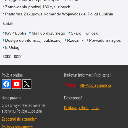
Zamówienia poniżej 130 tys. złotych
Platforma Zakupowa Komendy Wojewódzkiej Policji Lublinie
Kontakt
KWP Lublin
Mail do dyżurnego
Skargi i wnioski
Dostęp do informacji publicznej
Rzecznik
Powiadom / zgłoś
E-Usługi
RODO - DODO
Policja online
Biuletyn Informacji Publicznej
BIP Policja Lubelska
Nota prawna
Dostępność
Chcesz wykorzystać materiał
Deklaracja dostępności
z serwisu Policja Lubelska.
Zapoznaj się z zasadami
Polityka prywatności