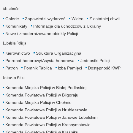
Aktualności
Galerie
Zapowiedzi wydarzeń
Wideo
Z ostatniej chwili
Komunikaty
Informacje dla uchodźców z Ukrainy
Nowe i zmodernizowane obiekty Policji
Lubelska Policja
Kierownictwo
Struktura Organizacyjna
Patronat honorowy/Asysta honorowa
Jednostki Policji
Patron
Pomnik Tablica
Izba Pamięci
Dostępność KWP
Jednostki Policji
Komenda Miejska Policji w Białej Podlaskiej
Komenda Powiatowa Policji w Biłgoraju
Komenda Miejska Policji w Chełmie
Komenda Powiatowa Policji w Hrubieszowie
Komenda Powiatowa Policji w Janowie Lubelskim
Komenda Powiatowa Policji w Krasnymstawie
Komenda Powiatowa Policji w Kraśniku