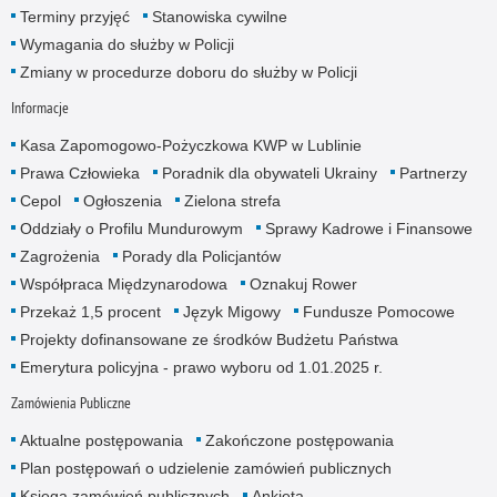
Terminy przyjęć
Stanowiska cywilne
Wymagania do służby w Policji
Zmiany w procedurze doboru do służby w Policji
Informacje
Kasa Zapomogowo-Pożyczkowa KWP w Lublinie
Prawa Człowieka
Poradnik dla obywateli Ukrainy
Partnerzy
Cepol
Ogłoszenia
Zielona strefa
Oddziały o Profilu Mundurowym
Sprawy Kadrowe i Finansowe
Zagrożenia
Porady dla Policjantów
Współpraca Międzynarodowa
Oznakuj Rower
Przekaż 1,5 procent
Język Migowy
Fundusze Pomocowe
Projekty dofinansowane ze środków Budżetu Państwa
Emerytura policyjna - prawo wyboru od 1.01.2025 r.
Zamówienia Publiczne
Aktualne postępowania
Zakończone postępowania
Plan postępowań o udzielenie zamówień publicznych
Księga zamówień publicznych
Ankieta