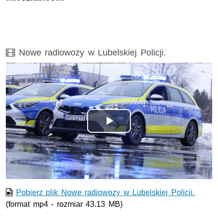
Film
Nowe radiowozy w Lubelskiej Policji.
Odtwórz
wideo
Pobierz plik Nowe radiowozy w Lubelskiej Policji.
(format mp4 - rozmiar 43.13 MB)