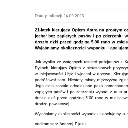
Data publikacji 24.09.2023
21-latek kierujący Oplem Astrą na prostym o
jechał bez zapiętych pasów i po zderzeniu 
doszło dziś przed godziną 5.00 rano w miej
Wyjaśniamy okoliczności wypadku i apelujem
Jak wynika ze wstępnych ustaleń policjantów z 
Rykach, kierujący Oplem z nieustalonych przyczyn
w miejscowości Ułęż i wjechał w drzewo. Kierując
podróżował sam. Niestety młody mężczyzna zginą
Jego ciało zostało odnalezione poza samochodem.
zapiętych pasów i po zderzeniu wypadł z auta p
doszło dziś przed godziną 5.00 rano w miejscowo
drodze powiatowej.
Wyjaśniamy okoliczności wypadku i apelujemy o 
nadkomisarz Andrzej Fijołek