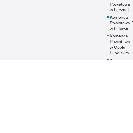
Powiatowa Po
w Łęcznej
Komenda
Powiatowa Po
w Łukowie
Komenda
Powiatowa Po
w Opolu
Lubelskim
Komenda
Powiatowa Po
w Parczewi
Komenda
Powiatowa Po
w Puławach
Komenda
Powiatowa Po
w Radzyniu
Podlaskim
Komenda
Powiatowa Po