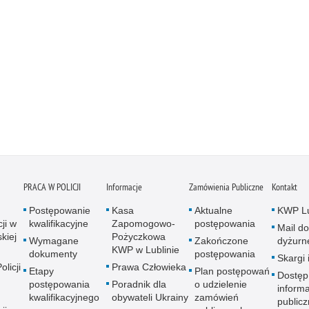
PRACA W POLICJI
Informacje
Zamówienia Publiczne
Kontakt
Postępowanie
Kasa
Aktualne
KWP Lu
ji w
kwalifikacyjne
Zapomogowo-
postępowania
Mail do
kiej
Pożyczkowa
Wymagane
Zakończone
dyżurn
KWP w Lublinie
dokumenty
postępowania
Skargi 
licji
Prawa Człowieka
Etapy
Plan postępowań
Dostęp
postępowania
Poradnik dla
o udzielenie
informa
kwalifikacyjnego
obywateli Ukrainy
zamówień
publicz