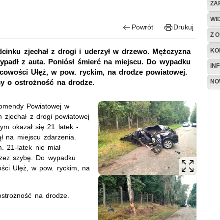
ZA
WI
Powrót
Drukuj
Z O
KO
dcinku zjechał z drogi i uderzył w drzewo. Mężczyzna
wypadł z auta. Poniósł śmierć na miejscu. Do wypadku
IN
scowości Ułęż, w pow. ryckim, na drodze powiatowej.
NO
y o ostrożność na drodze.
Komendy Powiatowej w
 zjechał z drogi powiatowej
ym okazał się 21 latek -
ł na miejscu zdarzenia.
 21-latek nie miał
rzez szybę. Do wypadku
ści Ułęż, w pow. ryckim, na
ostrożność na drodze.