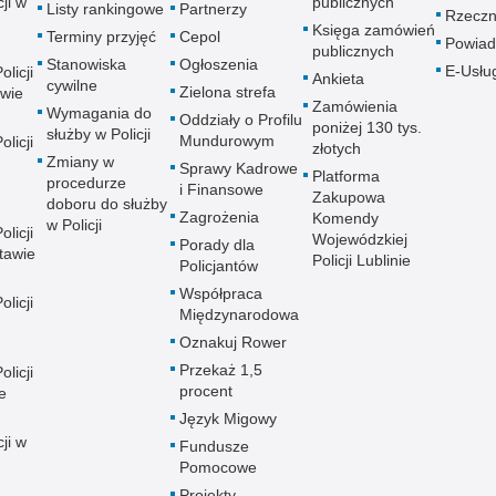
ji w
publicznych
Listy rankingowe
Partnerzy
Rzeczn
Księga zamówień
Terminy przyjęć
Cepol
Powiad
publicznych
Stanowiska
Ogłoszenia
E-Usłu
licji
Ankieta
cywilne
Zielona strefa
wie
Zamówienia
Wymagania do
Oddziały o Profilu
poniżej 130 tys.
służby w Policji
Mundurowym
licji
złotych
Zmiany w
Sprawy Kadrowe
Platforma
procedurze
i Finansowe
Zakupowa
doboru do służby
Zagrożenia
Komendy
w Policji
licji
Wojewódzkiej
Porady dla
tawie
Policji Lublinie
Policjantów
Współpraca
licji
Międzynarodowa
Oznakuj Rower
Przekaż 1,5
licji
procent
e
Język Migowy
ji w
Fundusze
Pomocowe
Projekty