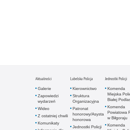
Aktualności
Lubelska Policja
Jednostki Policji
Galerie
Kierownictwo
Komenda
Miejska Polic
Zapowiedzi
Struktura
Białej Podlas
wydarzeń
Organizacyjna
Komenda
Wideo
Patronat
Powiatowa Po
honorowy/Asysta
Z ostatniej chwili
w Biłgoraju
honorowa
Komunikaty
Komenda
Jednostki Policji