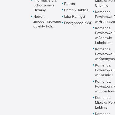
Informacje dla
Miejska Polic
Patron
uchodźców z
Chełmie
Ukrainy
Pomnik Tablica
Komenda
Nowe i
Izba Pamięci
Powiatowa Po
zmodernizowane
w Hrubieszo
Dostępność KWP
obiekty Policji
Komenda
Powiatowa Po
w Janowie
Lubelskim
Komenda
Powiatowa Po
w Krasnyms
Komenda
Powiatowa Po
w Kraśniku
Komenda
Powiatowa Po
w Lubartowi
Komenda
Miejska Polic
Lublinie
Komenda