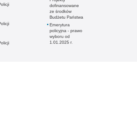
licji
dofinansowane
ze środków
Budżetu Państwa
licji
Emerytura
policyjna - prawo
wyboru od
1.01.2025 r.
licji
licji
e
licji
licji
licji