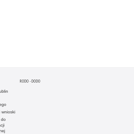
RODO - DODO
blin
ego
i wnioski
 do
cji
nej