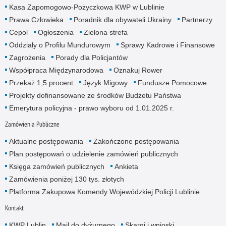
Kasa Zapomogowo-Pożyczkowa KWP w Lublinie
Prawa Człowieka
Poradnik dla obywateli Ukrainy
Partnerzy
Cepol
Ogłoszenia
Zielona strefa
Oddziały o Profilu Mundurowym
Sprawy Kadrowe i Finansowe
Zagrożenia
Porady dla Policjantów
Współpraca Międzynarodowa
Oznakuj Rower
Przekaż 1,5 procent
Język Migowy
Fundusze Pomocowe
Projekty dofinansowane ze środków Budżetu Państwa
Emerytura policyjna - prawo wyboru od 1.01.2025 r.
Zamówienia Publiczne
Aktualne postępowania
Zakończone postępowania
Plan postępowań o udzielenie zamówień publicznych
Księga zamówień publicznych
Ankieta
Zamówienia poniżej 130 tys. złotych
Platforma Zakupowa Komendy Wojewódzkiej Policji Lublinie
Kontakt
KWP Lublin
Mail do dyżurnego
Skargi i wnioski