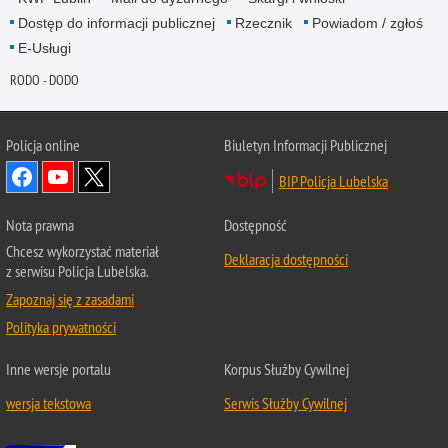
Dostęp do informacji publicznej
Rzecznik
Powiadom / zgłoś
E-Usługi
RODO - DODO
Policja online
Biuletyn Informacji Publicznej
BIP Policja Lubelska
Nota prawna
Dostępność
Chcesz wykorzystać materiał
Deklaracja dostępności
z serwisu Policja Lubelska.
Zapoznaj się z zasadami
Polityka prywatności
Inne wersje portalu
Korpus Służby Cywilnej
wersja tekstowa
Serwis Służby Cywilnej