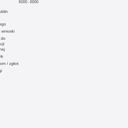
RODO - DODO
blin
ego
i wnioski
 do
cji
nej
ik
om / zgłoś
gi