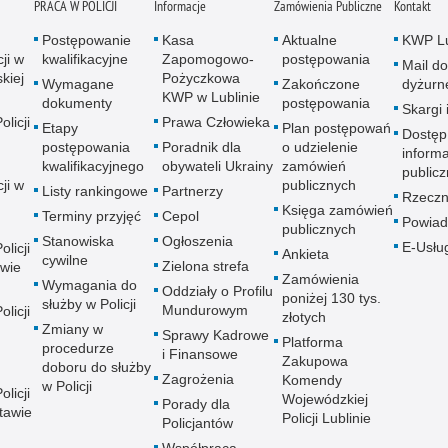
PRACA W POLICJI
Informacje
Zamówienia Publiczne
Kontakt
Postępowanie
Kasa
Aktualne
KWP Lu
ji w
kwalifikacyjne
Zapomogowo-
postępowania
Mail do
kiej
Pożyczkowa
Wymagane
Zakończone
dyżurn
KWP w Lublinie
dokumenty
postępowania
Skargi 
licji
Prawa Człowieka
Etapy
Plan postępowań
Dostęp
postępowania
Poradnik dla
o udzielenie
informa
kwalifikacyjnego
obywateli Ukrainy
zamówień
publicz
ji w
publicznych
Listy rankingowe
Partnerzy
Rzeczn
Księga zamówień
Terminy przyjęć
Cepol
Powiad
publicznych
Stanowiska
Ogłoszenia
E-Usłu
licji
Ankieta
cywilne
Zielona strefa
wie
Zamówienia
Wymagania do
Oddziały o Profilu
poniżej 130 tys.
służby w Policji
Mundurowym
licji
złotych
Zmiany w
Sprawy Kadrowe
Platforma
procedurze
i Finansowe
Zakupowa
doboru do służby
Zagrożenia
Komendy
w Policji
licji
Wojewódzkiej
Porady dla
tawie
Policji Lublinie
Policjantów