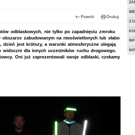
ZA
WI
Powrót
Drukuj
Z O
KO
ntów odblaskowych, nie tylko po zapadnięciu zmroku
 obszarze zabudowanym na nieoświetlonych lub słabo
IN
, dzień jest krótszy, a warunki atmosferyczne ulegają
NO
bo widoczni dla innych uczestników ruchu drogowego.
rtowcy. Oni już zaprezentowali swoje odblaski, czekamy