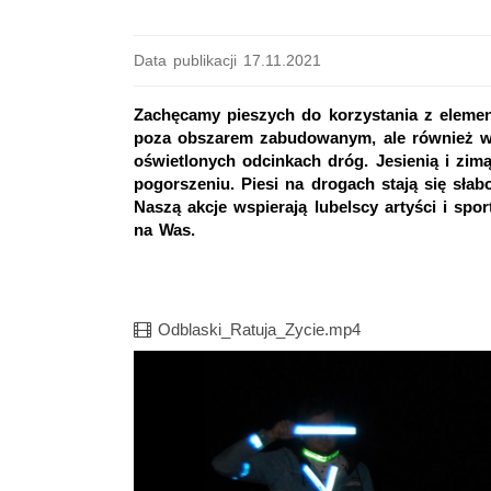
Data publikacji 17.11.2021
Zachęcamy pieszych do korzystania z eleme
poza obszarem zabudowanym, ale również w
oświetlonych odcinkach dróg. Jesienią i zimą
pogorszeniu. Piesi na drogach stają się sła
Naszą akcje wspierają lubelscy artyści i spo
na Was.
Film
Odblaski_Ratuja_Zycie.mp4