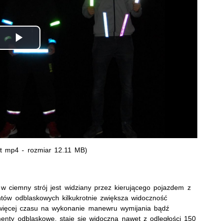
Odtwórz
wideo
t mp4 - rozmiar 12.11 MB)
 ciemny strój jest widziany przez kierującego pojazdem z
ntów odblaskowych kilkukrotnie zwiększa widoczność
więcej czasu na wykonanie manewru wymijania bądź
nty odblaskowe, staje się widoczna nawet z odległości 150