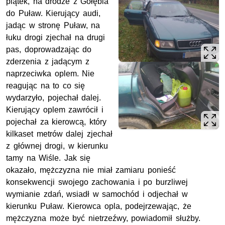
piątek, na drodze z Gołębia
do Puław. Kierujący audi,
jadąc w stronę Puław, na
łuku drogi zjechał na drugi
pas, doprowadzając do
zderzenia z jadącym z
naprzeciwka oplem. Nie
reagując na to co się
wydarzyło, pojechał dalej.
Kierujący oplem zawrócił i
pojechał za kierowcą, który
kilkaset metrów dalej zjechał
z głównej drogi, w kierunku
tamy na Wiśle. Jak się
okazało, mężczyzna nie miał zamiaru ponieść
konsekwencji swojego zachowania i po burzliwej
wymianie zdań, wsiadł w samochód i odjechał w
kierunku Puław. Kierowca opla, podejrzewając, że
mężczyzna może być nietrzeźwy, powiadomił służby.