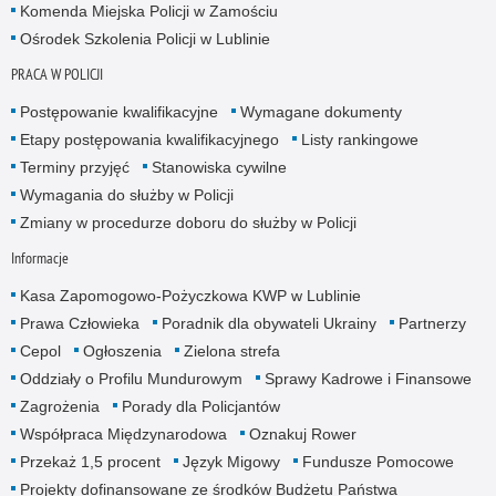
Komenda Miejska Policji w Zamościu
Ośrodek Szkolenia Policji w Lublinie
PRACA W POLICJI
Postępowanie kwalifikacyjne
Wymagane dokumenty
Etapy postępowania kwalifikacyjnego
Listy rankingowe
Terminy przyjęć
Stanowiska cywilne
Wymagania do służby w Policji
Zmiany w procedurze doboru do służby w Policji
Informacje
Kasa Zapomogowo-Pożyczkowa KWP w Lublinie
Prawa Człowieka
Poradnik dla obywateli Ukrainy
Partnerzy
Cepol
Ogłoszenia
Zielona strefa
Oddziały o Profilu Mundurowym
Sprawy Kadrowe i Finansowe
Zagrożenia
Porady dla Policjantów
Współpraca Międzynarodowa
Oznakuj Rower
Przekaż 1,5 procent
Język Migowy
Fundusze Pomocowe
Projekty dofinansowane ze środków Budżetu Państwa