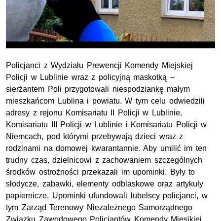
Policjanci z Wydziału Prewencji Komendy Miejskiej
Policji w Lublinie wraz z policyjną maskotką –
sierżantem Poli przygotowali niespodziankę małym
mieszkańcom Lublina i powiatu. W tym celu odwiedzili
adresy z rejonu Komisariatu
II
Policji w Lublinie,
Komisariatu
III
Policji w Lublinie i Komisariatu Policji w
Niemcach, pod którymi przebywają dzieci wraz z
rodzinami na domowej kwarantannie. Aby umilić im ten
trudny czas, dzielnicowi z zachowaniem szczególnych
środków ostrożności przekazali im upominki. Były to
słodycze, zabawki, elementy odblaskowe oraz artykuły
papiernicze. Upominki ufundowali lubelscy policjanci, w
tym Zarząd Terenowy Niezależnego Samorządnego
Związku Zawodowego Policjantów Komendy Miesjkiej