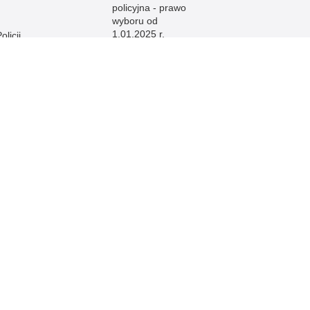
policyjna - prawo
wyboru od
1.01.2025 r.
licji
licji
e
licji
licji
licji
licji