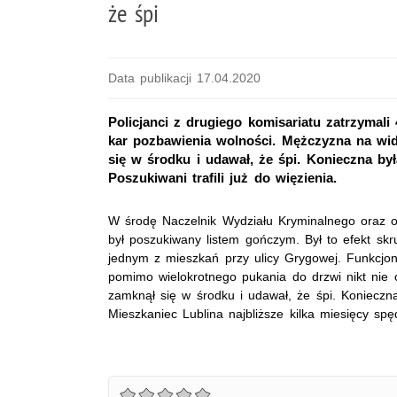
że śpi
Data publikacji 17.04.2020
Policjanci z drugiego komisariatu zatrzymal
kar pozbawienia wolności. Mężczyzna na wid
się w środku i udawał, że śpi. Konieczna by
Poszukiwani trafili już do więzienia.
W środę Naczelnik Wydziału Kryminalnego oraz ope
był poszukiwany listem gończym. Był to efekt skr
jednym z mieszkań przy ulicy Grygowej. Funkcjon
pomimo wielokrotnego pukania do drzwi nikt nie o
zamknął się w środku i udawał, że śpi. Konieczna
Mieszkaniec Lublina najbliższe kilka miesięcy sp