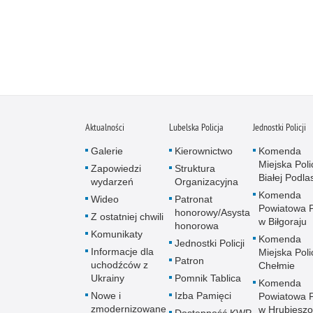
Aktualności
Lubelska Policja
Jednostki Policji
Galerie
Kierownictwo
Komenda
Miejska Polic
Zapowiedzi
Struktura
Białej Podlas
wydarzeń
Organizacyjna
Komenda
Wideo
Patronat
Powiatowa Po
honorowy/Asysta
Z ostatniej chwili
w Biłgoraju
honorowa
Komunikaty
Komenda
Jednostki Policji
Informacje dla
Miejska Polic
Patron
uchodźców z
Chełmie
Ukrainy
Pomnik Tablica
Komenda
Nowe i
Izba Pamięci
Powiatowa Po
zmodernizowane
w Hrubieszo