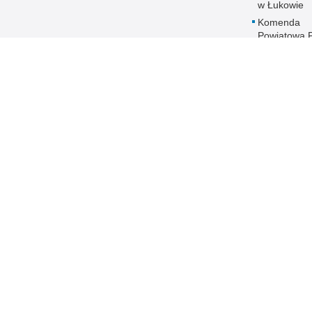
w Łukowie
Komenda
Powiatowa Po
w Opolu
Lubelskim
Komenda
Powiatowa Po
w Parczewi
Komenda
Powiatowa Po
w Puławach
Komenda
Powiatowa Po
w Radzyniu
Podlaskim
Komenda
Powiatowa Po
w Rykach
Komenda
Powiatowa Po
w Świdniku