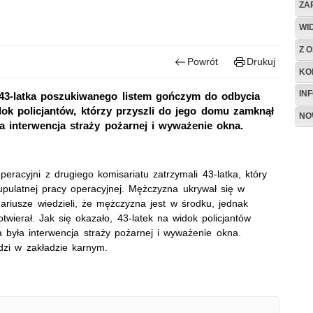
ZA
WI
Z O
Powrót
Drukuj
KO
IN
i 43-latka poszukiwanego listem gończym do odbycia
ok policjantów, którzy przyszli do jego domu zamknął
NO
ła interwencja straży pożarnej i wyważenie okna.
racyjni z drugiego komisariatu zatrzymali 43-latka, który
upulatnej pracy operacyjnej. Mężczyzna ukrywał się w
ariusze wiedzieli, że mężczyzna jest w środku, jednak
twierał. Jak się okazało, 43-latek na widok policjantów
 była interwencja straży pożarnej i wyważenie okna.
ędzi w zakładzie karnym.