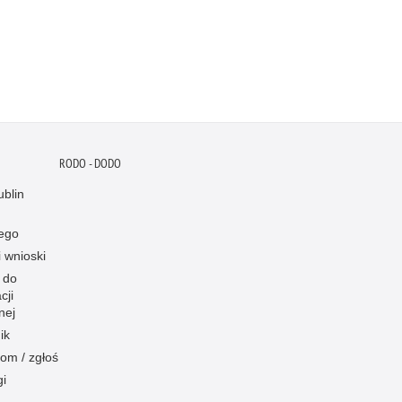
RODO - DODO
blin
ego
i wnioski
 do
cji
nej
ik
om / zgłoś
gi