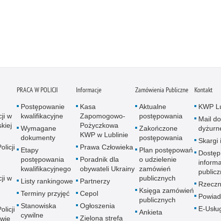
PRACA W POLICJI
Informacje
Zamówienia Publiczne
Kontakt
Postępowanie
Kasa
Aktualne
KWP Lu
ji w
kwalifikacyjne
Zapomogowo-
postępowania
Mail do
kiej
Pożyczkowa
Wymagane
Zakończone
dyżurn
KWP w Lublinie
dokumenty
postępowania
Skargi 
licji
Prawa Człowieka
Etapy
Plan postępowań
Dostęp
postępowania
Poradnik dla
o udzielenie
informa
kwalifikacyjnego
obywateli Ukrainy
zamówień
publicz
ji w
publicznych
Listy rankingowe
Partnerzy
Rzeczn
Księga zamówień
Terminy przyjęć
Cepol
Powiad
publicznych
Stanowiska
Ogłoszenia
E-Usłu
licji
Ankieta
cywilne
Zielona strefa
wie