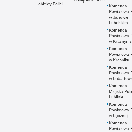
Dostępność KWP
obiekty Policji
Komenda
Powiatowa Po
w Janowie
Lubelskim
Komenda
Powiatowa Po
w Krasnyms
Komenda
Powiatowa Po
w Kraśniku
Komenda
Powiatowa Po
w Lubartowi
Komenda
Miejska Polic
Lublinie
Komenda
Powiatowa Po
w Łęcznej
Komenda
Powiatowa Po