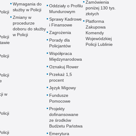
Zamówienia
Wymagania do
Oddziały o Profilu
poniżej 130 tys.
służby w Policji
Mundurowym
licji
złotych
Zmiany w
Sprawy Kadrowe
Platforma
procedurze
i Finansowe
Zakupowa
doboru do służby
Zagrożenia
Komendy
w Policji
licji
Wojewódzkiej
Porady dla
tawie
Policji Lublinie
Policjantów
Współpraca
licji
Międzynarodowa
Oznakuj Rower
Przekaż 1,5
licji
procent
e
Język Migowy
ji w
Fundusze
Pomocowe
Projekty
licji
dofinansowane
ze środków
Budżetu Państwa
licji
Emerytura