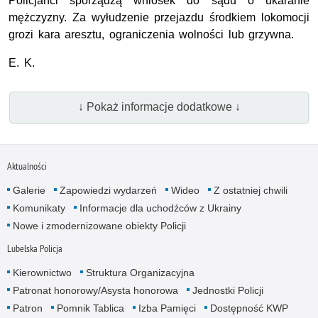
Policjanci sporządzą wniosek do sądu o ukaranie
mężczyzny. Za wyłudzenie przejazdu środkiem lokomocji
grozi kara aresztu, ograniczenia wolności lub grzywna.
E. K.
↓ Pokaż informacje dodatkowe ↓
Aktualności
Galerie
Zapowiedzi wydarzeń
Wideo
Z ostatniej chwili
Komunikaty
Informacje dla uchodźców z Ukrainy
Nowe i zmodernizowane obiekty Policji
Lubelska Policja
Kierownictwo
Struktura Organizacyjna
Patronat honorowy/Asysta honorowa
Jednostki Policji
Patron
Pomnik Tablica
Izba Pamięci
Dostępność KWP