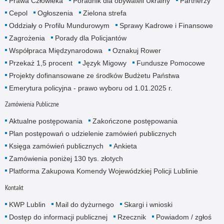
Prawa Człowieka
Poradnik dla obywateli Ukrainy
Partnerzy
Cepol
Ogłoszenia
Zielona strefa
Oddziały o Profilu Mundurowym
Sprawy Kadrowe i Finansowe
Zagrożenia
Porady dla Policjantów
Współpraca Międzynarodowa
Oznakuj Rower
Przekaż 1,5 procent
Język Migowy
Fundusze Pomocowe
Projekty dofinansowane ze środków Budżetu Państwa
Emerytura policyjna - prawo wyboru od 1.01.2025 r.
Zamówienia Publiczne
Aktualne postępowania
Zakończone postępowania
Plan postępowań o udzielenie zamówień publicznych
Księga zamówień publicznych
Ankieta
Zamówienia poniżej 130 tys. złotych
Platforma Zakupowa Komendy Wojewódzkiej Policji Lublinie
Kontakt
KWP Lublin
Mail do dyżurnego
Skargi i wnioski
Dostęp do informacji publicznej
Rzecznik
Powiadom / zgłoś