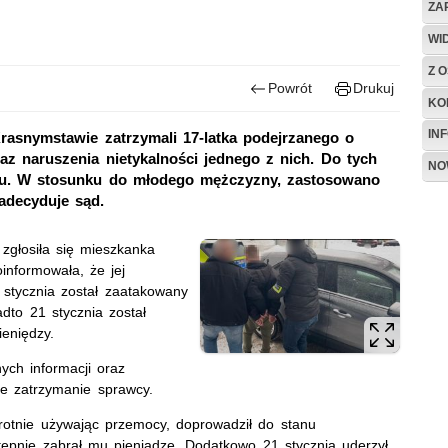
ZA
WI
Z O
Powrót
Drukuj
KO
IN
rasnymstawie zatrzymali 17-latka podejrzanego o
z naruszenia nietykalności jednego z nich. Do tych
NO
wu. W stosunku do młodego mężczyzny, zastosowano
adecyduje sąd.
zgłosiła się mieszkanka
informowała, że jej
0 stycznia został zaatakowany
dto 21 stycznia został
ieniędzy.
ych informacji oraz
ie zatrzymanie sprawcy.
krotnie używając przemocy, doprowadził do stanu
stępnie zabrał mu pieniądze. Dodatkowo 21 stycznia uderzył