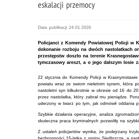
eskalacji przemocy
Data publikacji 24.01.2026
Policjanci z Komendy Powiatowej Policji w K
dokonanie rozboju na dwóch nastolatkach ora
przestępstw doszło na terenie Krasnegosta
tymczasowy areszt, a o jego dalszym losie z
22 stycznia do Komendy Policji w Krasnymstawie 
powiatu wraz ze swiom nieletnim synem, która po
nastoletni syn kilkukrotnie w okresie od 16 do 2
przez nastolatka, który zabrał mu pieniądze. Pona
uderzony w twarz po tym, jak odmówił oddania p
Szybkie działania operacyjne, analiza zgromadzon
skuteczna praca kryminalnych pozwoliły na szybk
Z ustaleń policjantów wynika, że podejrzany trzy
bezbronności 15-latka z gminy Siedliszcze, a na