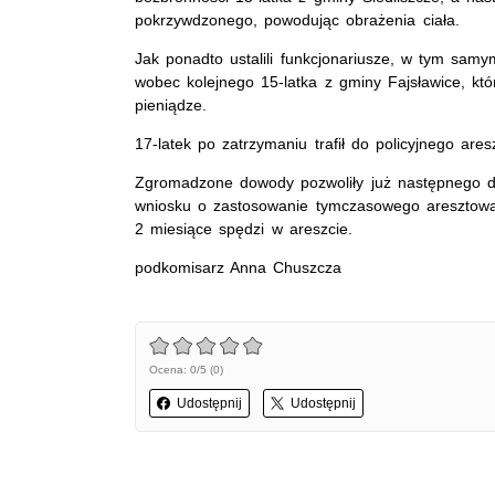
pokrzywdzonego, powodując obrażenia ciała.
Jak ponadto ustalili funkcjonariusze, w tym sam
wobec kolejnego 15-latka z gminy Fajsławice, któ
pieniądze.
17-latek po zatrzymaniu trafił do policyjnego ares
Zgromadzone dowody pozwoliły już następnego dn
wniosku o zastosowanie tymczasowego aresztowani
2 miesiące spędzi w areszcie.
podkomisarz Anna Chuszcza
Ocena: 0/5 (0)
Udostępnij
Udostępnij