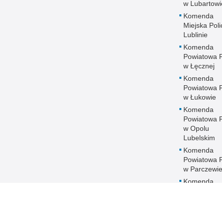
w Lubartowi
Komenda
Miejska Polic
Lublinie
Komenda
Powiatowa Po
w Łęcznej
Komenda
Powiatowa Po
w Łukowie
Komenda
Powiatowa Po
w Opolu
Lubelskim
Komenda
Powiatowa Po
w Parczewi
Komenda
Powiatowa Po
w Puławach
Komenda