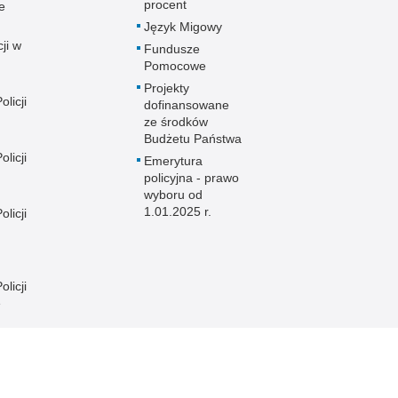
procent
e
Język Migowy
ji w
Fundusze
Pomocowe
Projekty
licji
dofinansowane
ze środków
Budżetu Państwa
licji
Emerytura
policyjna - prawo
wyboru od
1.01.2025 r.
licji
licji
e
licji