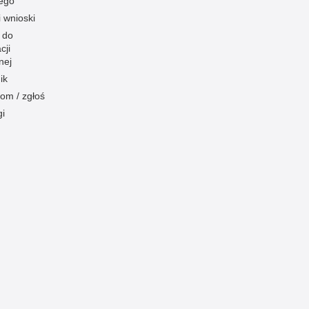
ego
i wnioski
 do
cji
nej
ik
om / zgłoś
gi