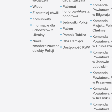
wydarzeń
Organizacyjna
Komenda
Wideo
Patronat
Powiatowa Po
honorowy/Asysta
Z ostatniej chwili
w Biłgoraju
honorowa
Komunikaty
Komenda
Jednostki Policji
Informacje dla
Miejska Polic
Patron
uchodźców z
Chełmie
Ukrainy
Pomnik Tablica
Komenda
Nowe i
Izba Pamięci
Powiatowa Po
zmodernizowane
w Hrubieszo
Dostępność KWP
obiekty Policji
Komenda
Powiatowa Po
w Janowie
Lubelskim
Komenda
Powiatowa Po
w Krasnyms
Komenda
Powiatowa Po
w Kraśniku
Komenda
Powiatowa Po