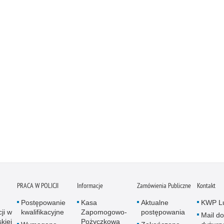
PRACA W POLICJI
Informacje
Zamówienia Publiczne
Kontakt
Postępowanie
Kasa
Aktualne
KWP Lu
ji w
kwalifikacyjne
Zapomogowo-
postępowania
Mail do
kiej
Pożyczkowa