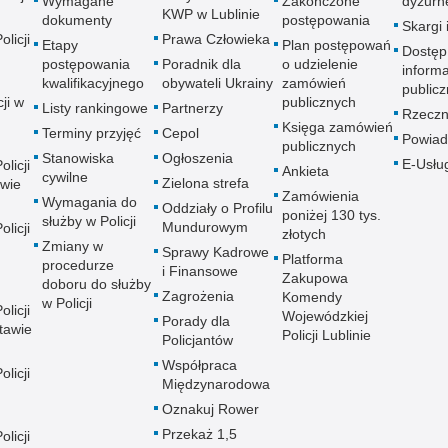
Wymagane
Zakończone
dyżurn
KWP w Lublinie
dokumenty
postępowania
Skargi 
licji
Prawa Człowieka
Etapy
Plan postępowań
Dostęp
postępowania
Poradnik dla
o udzielenie
informa
kwalifikacyjnego
obywateli Ukrainy
zamówień
publicz
ji w
publicznych
Listy rankingowe
Partnerzy
Rzeczn
Księga zamówień
Terminy przyjęć
Cepol
Powiad
publicznych
Stanowiska
Ogłoszenia
E-Usłu
licji
Ankieta
cywilne
Zielona strefa
wie
Zamówienia
Wymagania do
Oddziały o Profilu
poniżej 130 tys.
służby w Policji
Mundurowym
licji
złotych
Zmiany w
Sprawy Kadrowe
Platforma
procedurze
i Finansowe
Zakupowa
doboru do służby
Zagrożenia
Komendy
w Policji
licji
Wojewódzkiej
Porady dla
tawie
Policji Lublinie
Policjantów
Współpraca
licji
Międzynarodowa
Oznakuj Rower
Przekaż 1,5
licji